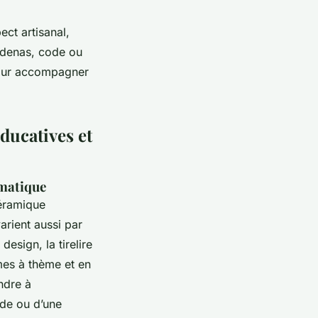
ect artisanal,
cadenas, code ou
 pour accompagner
éducatives et
ématique
céramique
arient aussi par
design, la tirelire
mes à thème et en
ndre à
ide ou d’une