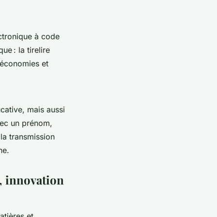
lectronique à code
e : la tirelire
 économies et
cative, mais aussi
avec un prénom,
la transmission
ne.
n, innovation
atières et