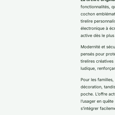
fonctionnalités, qu
cochon emblématiq
tirelire personna
électronique à éc
active dès le plus
Modernité et sécur
pensés pour proté
tirelires créativ
ludique, renforça
Pour les familles, 
décoration, tandis
poche. L’offre act
l’usager en quête 
s’intégrer facilem