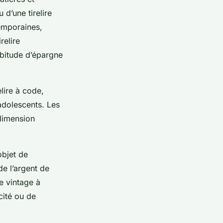
u d’une tirelire
temporaines,
relire
abitude d’épargne
elire à code,
 adolescents. Les
 dimension
objet de
de l’argent de
re vintage à
cité ou de