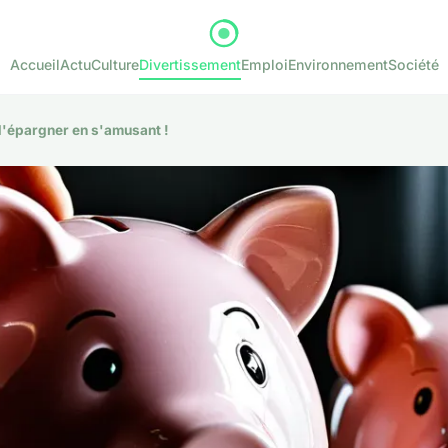
Accueil
Actu
Culture
Divertissement
Emploi
Environnement
Société
t d'épargner en s'amusant !