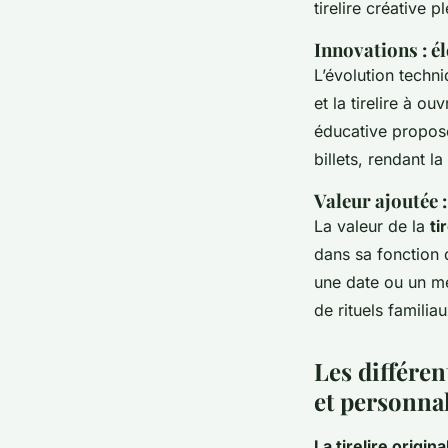
tirelire créative p
Innovations : é
L’évolution techn
et la tirelire à o
éducative propose
billets, rendant l
Valeur ajoutée :
La valeur de la
ti
dans sa fonction d
une date ou un me
de rituels familia
Les différent
et personna
La tirelire origina