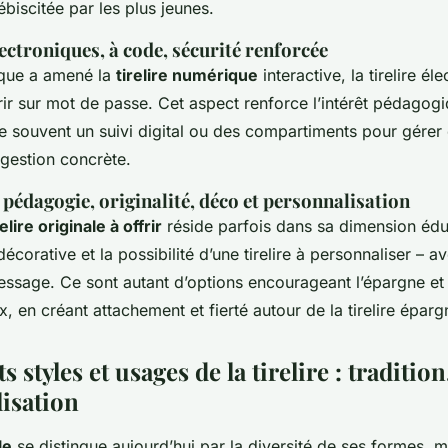
lébiscitée par les plus jeunes.
lectroniques, à code, sécurité renforcée
ique a amené la
tirelire numérique
interactive, la tirelire é
uvrir sur mot de passe. Cet aspect renforce l’intérêt pédagogiqu
 souvent un suivi digital ou des compartiments pour gérer
a gestion concrète.
 pédagogie, originalité, déco et personnalisation
relire originale à offrir
réside parfois dans sa dimension édu
écorative et la possibilité d’une tirelire à personnaliser – 
ssage. Ce sont autant d’options encourageant l’épargne et 
ux, en créant attachement et fierté autour de la tirelire éparg
s styles et usages de la tirelire : traditio
lisation
le
se distingue aujourd’hui par la diversité de ses formes, m