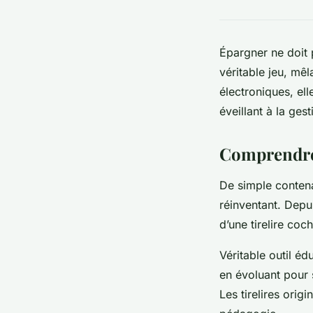
Épargner ne doit 
véritable jeu, mêl
électroniques, ell
éveillant à la gest
Comprendre l
De simple contenan
réinventant. Depui
d’une tirelire co
Véritable outil édu
en évoluant pour 
Les tirelires origi