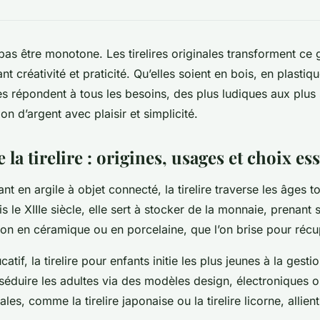
pas être monotone. Les tirelires originales transforment ce 
ant créativité et praticité. Qu’elles soient en bois, en plastiq
es répondent à tous les besoins, des plus ludiques aux plus 
ion d’argent avec plaisir et simplicité.
a tirelire : origines, usages et choix ess
t en argile à objet connecté, la tirelire traverse les âges t
s le XIIIe siècle, elle sert à stocker de la monnaie, prenant
chon en céramique ou en porcelaine, que l’on brise pour récu
catif, la tirelire pour enfants initie les plus jeunes à la gesti
séduire les adultes via des modèles design, électroniques o
nales, comme la tirelire japonaise ou la tirelire licorne, allient