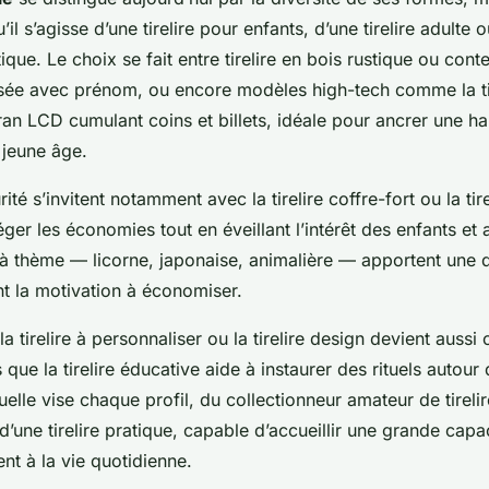
’il s’agisse d’une tirelire pour enfants, d’une tirelire adulte o
ue. Le choix se fait entre tirelire en bois rustique ou con
lisée avec prénom, ou encore modèles high-tech comme la ti
ran LCD cumulant coins et billets, idéale pour ancrer une h
 jeune âge.
ité s’invitent notamment avec la tirelire coffre-fort ou la tir
ger les économies tout en éveillant l’intérêt des enfants et
es à thème — licorne, japonaise, animalière — apportent une
nt la motivation à économiser.
la tirelire à personnaliser ou la tirelire design devient aussi 
 que la tirelire éducative aide à instaurer des rituels autour 
uelle vise chaque profil, du collectionneur amateur de tireli
d’une tirelire pratique, capable d’accueillir une grande capa
ent à la vie quotidienne.